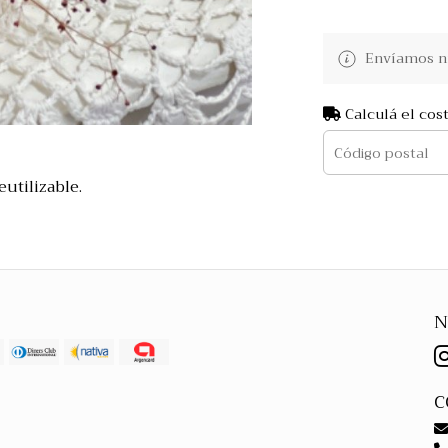
Envíamos nu
Calculá el cos
eutilizable.
N
C